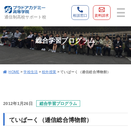
相談窓口
資料請求
通信制高校サポート校
総合学習プログラム
>
学校生活
>
校外授業
>
ていぱーく（逓信総合博物館）
HOME
2012年1月26日
総合学習プログラム
ていぱーく（逓信総合博物館）