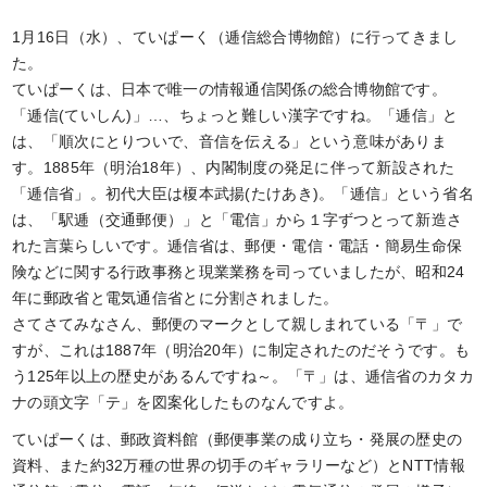
1月16日（水）、ていぱーく（逓信総合博物館）に行ってきまし
た。
ていぱーくは、日本で唯一の情報通信関係の総合博物館です。
「逓信(ていしん)」…、ちょっと難しい漢字ですね。「逓信」と
は、「順次にとりついで、音信を伝える」という意味がありま
す。1885年（明治18年）、内閣制度の発足に伴って新設された
「逓信省」。初代大臣は榎本武揚(たけあき)。「逓信」という省名
は、「駅逓（交通郵便）」と「電信」から１字ずつとって新造さ
れた言葉らしいです。逓信省は、郵便・電信・電話・簡易生命保
険などに関する行政事務と現業業務を司っていましたが、昭和24
年に郵政省と電気通信省とに分割されました。
さてさてみなさん、郵便のマークとして親しまれている「〒」で
すが、これは1887年（明治20年）に制定されたのだそうです。も
う125年以上の歴史があるんですね～。「〒」は、逓信省のカタカ
ナの頭文字「テ」を図案化したものなんですよ。
ていぱーくは、郵政資料館（郵便事業の成り立ち・発展の歴史の
資料、また約32万種の世界の切手のギャラリーなど）とNTT情報