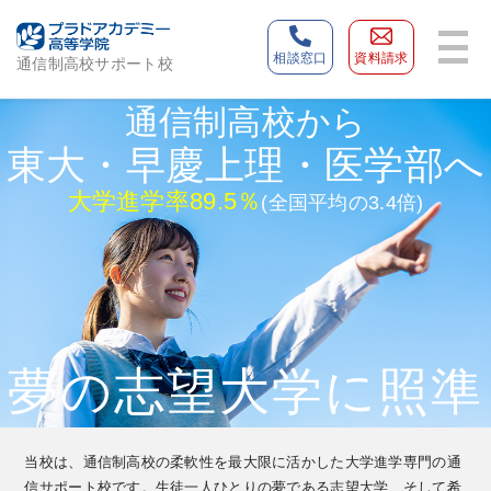
相談窓口
資料請求
通信制高校サポート校
通信制高校から
東大・早慶上理・医学部へ
大学進学率89.5％
(全国平均の3.4倍)
夢の志望大学に照準
当校は、通信制高校の柔軟性を最大限に活かした大学進学専門の通
信サポート校です。生徒一人ひとりの夢である志望大学、そして希