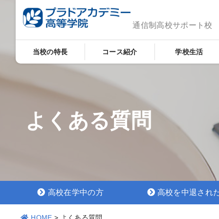
通信制高校サポート校
当校の特長
コース紹介
学校生活
よくある質問
高校在学中の方
高校を中退され
HOME
>
よくある質問