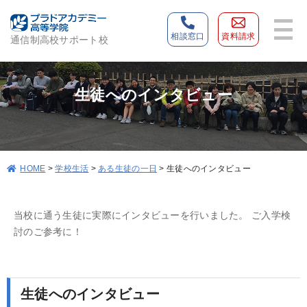
相談窓口
資料請求
通信制高校サポート校
生徒へのインタビュー
>
学校生活
>
ある生徒の一日
>
生徒へのインタビュー
HOME
当校に通う生徒に実際にインタビューを行いました。 ご入学検
討のご参考に！
生徒へのインタビュー