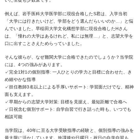
いた生徒も少数派です。
例えば、岩手医科大学医学部に現役合格したS君は、入学当初
「大学には行きたいけど、学部をどう選んだらいいのか…」と悩
んでいました。早稲田大学文化構想学部に現役合格したHさん
は、「憧れの大学はあるけれど、私には無理…」と、志望大学を
口に出すことさえためらっていました。
そんな彼らが、なぜ難関大学に合格できたのでしょうか？当学院
には、4つの強みがあります。
✓完全1対1の個別指導: 一人ひとりの学力と目標に合わせた、き
め細やかな指導
✓担任教師3名以上による手厚いサポート: 学習面だけでな、精神
面も支えます。
✓早期からの志望大学対策: 目標を見据え、最短距離で合格へ
✓日祝含む個別サポート: 自学自習で行き詰った時も、いつでも
相談可能
当学院は、40年に亘る大学受験指導の経験と、個別指導の強みを
最大限に活かしています。放課後や日曜日・祝日の自学自習も、