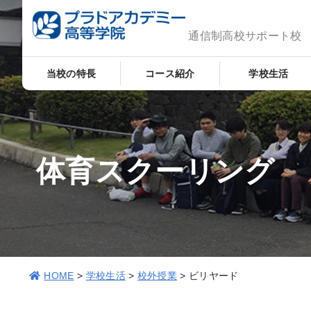
通信制高校サポート校
当校の特長
コース紹介
学校生活
体育スクーリング
HOME
>
学校生活
>
校外授業
>
ビリヤード